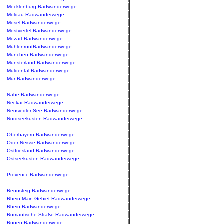
Mecklenburg Radwanderwege
Moldau-Radwanderwege
Mosel-Radwanderwege
Mostviertel Radwanderwege
Mozart-Radwanderwege
MühlenroutRadwanderwege
München Radwanderwege
Münsterland Radwanderwege
Muldental-Radwanderwege
Mur-Radwanderwege
Nahe-Radwanderwege
Neckar-Radwanderwege
Neusiedler See-Radwanderwege
Nordseeküsten-Radwanderwege
Oberbayern Radwanderwege
Oder-Neisse-Radwanderwege
Ostfriesland Radwanderwege
Ostseeküsten-Radwanderwege
Provencc Radwanderwege
Rennsteig Radwanderwege
Rhein-Main-Gebiet Radwanderwege
Rhein-Radwanderwege
Romantische Straße Radwanderwege
Rügen Radwanderwege