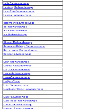
Halle Radwanderwege
Hamburg Radwanderwege
Hase-Ems-Radwanderwege
Hessen Radwanderwege
Ijsselmeer Radwanderwege
Iller Radwanderwege
Inn Radwanderwege
Isar Radwanderwege
Kärnten Radwanderwege
Karwendel-Gebirge Radwanderwege
Kocher-Jagst-Radwanderwege
Korsika Radwanderwege
Lahn-Radwanderwege
Lahntal Radwanderwege
Leipzi Radwanderwege
Lenne-Radwanderwege
Limes-Radwanderwege
Limfjord-Route
Loire Radwanderwege
Lüneburger-Heide Radwanderwege
Main-Radwanderwege
Main-Tauber-Radwanderwege
Mallorca Radwanderwege
Masuren Radwanderwege