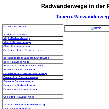
Radwanderwege in der 
Tauern-Radwanderweg
RADWANDERWEGE
Aare-Radwanderwege
Allgäu-Radwanderwege
Altmark-Radwanderwege
Altmühl-Radwanderwege
Am Grünen Band Radwanderwege
Berchtesgadener Land Radwanderwege
Berlin Radwanderwege
Berlin-Kopenhagen Radwanderwege
Bodensee-Radwanderwege
Bodensee-Königssee-Radwanderwege
Brandenburg Radwanderwege
Bretagne Radwanderwege
Burgenland Radwanderwege
Burgenstraße-Radwanderwege
Chiemgau Radwanderwege
Deutsche Fehnroute Radwanderwege
Diemel Radwanderwege