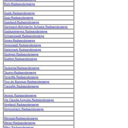
Ruhr-Radwanderqwege
Saale-Radwanderwege
Saar-Radwanderwege
Saarland-Radwanderwege
Sächsisch-Böhmische Schweiz Radwanderwege
Salzkammergut Radwanderwege
Schwarzwald Radwanderwege
Spree-Radwanderwege
Spreewald Radwanderwege
Steiermark Radwanderwege
Stuttgart Radwanderwege
Südtirol Radwanderwege
Taubertal-Radwanderwege
Tauern-Radwanderwege
Teneriffa Radwanderwege
Tour de Baroque Radwanderwege
TransAlp Radwanderwege
Veneto Radwanderwege
Via Claudia Augusta Radwanderwege
Vogtland Radwanderwege
Vorpommern Radwanderwege
Werratal-Radwanderwege
Weser-Radwanderwege
Wien Radwanderwege