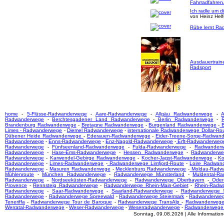
Fahrradfahren
Ich radle um d
von Heinz Hel
Rübe lernt Rad
Ausdauertrain
Radsport
home
-
5-Flüsse-Radwanderwege
-
Aare-Radwanderwege
-
Allgäu Radwanderwege
-
A
Radwanderwege
-
Berchtesgadener Land Radwanderwege
-
Berlin Radwanderwege
-
Brandenburg Radwanderwege
-
Bretagne Radwanderwege
-
Burgenland Radwanderwege
-
B
Limes - Radwanderwege
-
Diemel Radwanderwege
-
internationale Radwanderwege Dollar-Ro
Dübener Heide Radwanderwege
-
Ederauen-Radwanderwege
-
Eider-Treene-Sorge-Radwan
Radwanderwege
-
Enns-Radwanderwege
-
Enz-Nagold-Radwanderwege
-
Erft-Radwanderweg
Radwanderwege
-
Fünfseenland-Radwanderwege
-
Fulda-Radwanderwege
-
Radwanderw
Radwanderwege
-
Hase-Ems-Radwanderwege
-
Hessen Radwanderwege
-
Radwanderwe
Radwanderwege
-
Karwendel-Gebirge Radwanderwege
-
Kocher-Jagst-Radwanderwege
-
Ko
Radwanderwege
-
Limes-Radwanderwege
-
Radwanderwege Limfjord-Route
-
Loire Radwan
Radwanderwege
-
Masuren Radwanderwege
-
Mecklenburg Radwanderwege
-
Moldau-Radw
Mühlenroute
-
München Radwanderwege
-
Radwanderwege Münsterland
-
Muldental-R
Radwanderwege
-
Nordseeküsten-Radwanderwege
-
Radwanderwege Oberbayern
-
Oder-
Provence
-
Rennsteig Radwanderwege
-
Radwanderwege Rhein-Main-Gebiet
-
Rhein-Radw
Radwanderwege
-
Saar-Radwanderwege
-
Saarland-Radwanderwege
-
Radwanderwege S
Radwanderwege
-
Radwanderwege Spreewald
-
Radwanderwege Steiermark
-
Radwanderwege
Teneriffa
-
Radwanderwege Tour de Baroque
-
Radwanderwege TransAlp
-
Radwanderwege
Werratal-Radwanderwege
-
Weser-Radwanderwege
-
Weserradwanderwege
-
Radwanderwege
Sonntag, 09.08.2026 | Alle Informati