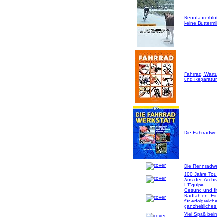
Rennfahrerblut
keine Buttermil
Fahrrad, Wart
und Reparatur
Die Fahrradwer
Die Rennradwer
100 Jahre Tou
Aus den Archi
L'Equipe.
Gesund und fi
Radfahren. Ei
für erfolgreich
ganzheitliches
Viel Spaß bei