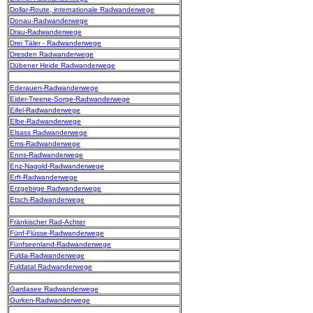
Dollar-Route, internationale Radwanderwege
Donau-Radwanderwege
Drau-Radwanderwege
Drei Täler - Radwanderwege
Dresden Radwanderwege
Dübener Heide Radwanderwege
Ederauen-Radwanderwege
Eider-Treene-Sorge-Radwanderwege
Eifel-Radwanderwege
Elbe-Radwanderwege
Elsass Radwanderwege
Ems-Radwanderwege
Enns-Radwanderwege
Enz-Nagold-Radwanderwege
Erft-Radwanderwege
Erzgebirge Radwanderwege
Etsch-Radwanderwege
Fränkischer Rad-Achter
Fünf-Flüsse-Radwanderwege
Fünfseenland-Radwanderwege
Fulda-Radwanderwege
Fuldatal Radwanderwege
Gardasee Radwanderwege
Gurken-Radwanderwege