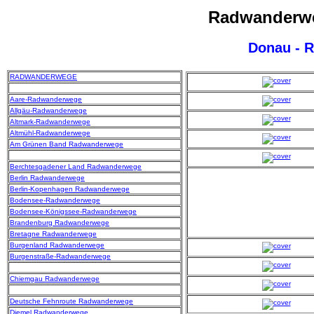
Radwanderwe
Donau - 
RADWANDERWEGE
Aare-Radwanderwege
Allgäu-Radwanderwege
Altmark-Radwanderwege
Altmühl-Radwanderwege
Am Grünen Band Radwanderwege
Berchtesgadener Land Radwanderwege
Berlin Radwanderwege
Berlin-Kopenhagen Radwanderwege
Bodensee-Radwanderwege
Bodensee-Königssee-Radwanderwege
Brandenburg Radwanderwege
Bretagne Radwanderwege
Burgenland Radwanderwege
Burgenstraße-Radwanderwege
Chiemgau Radwanderwege
Deutsche Fehnroute Radwanderwege
Diemel Radwanderwege