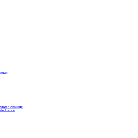
antani
ndären Anstiege
 de France