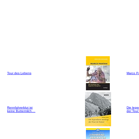
Tour des Lebens
Marco P
Rennfahrerblut ist
Die lege
keine Buttermilch....
der Tour