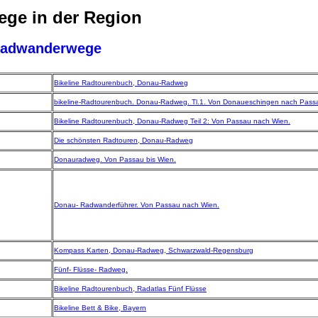
ge in der Region
Radwanderwege
Bikeline Radtourenbuch, Donau-Radweg
bikeline-Radtourenbuch. Donau-Radweg. Tl.1. Von Donaueschingen nach Pass
Bikeline Radtourenbuch, Donau-Radweg Teil 2: Von Passau nach Wien.
Die schönsten Radtouren, Donau-Radweg
Donauradweg. Von Passau bis Wien.
Donau- Radwanderführer. Von Passau nach Wien.
Kompass Karten, Donau-Radweg, Schwarzwald-Regensburg
Fünf- Flüsse- Radweg.
Bikeline Radtourenbuch, Radatlas Fünf Flüsse
Bikeline Bett & Bike, Bayern