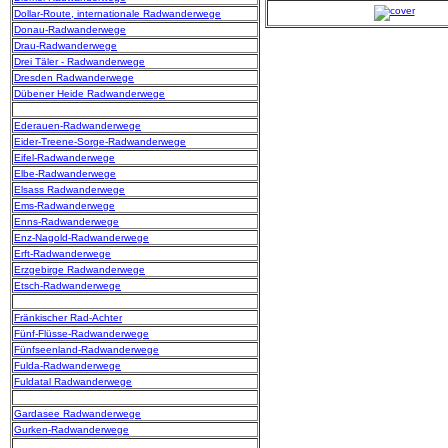
Dollar-Route, internationale Radwanderwege
Donau-Radwanderwege
Drau-Radwanderwege
Drei Täler - Radwanderwege
Dresden Radwanderwege
Dübener Heide Radwanderwege
Ederauen-Radwanderwege
Eider-Treene-Sorge-Radwanderwege
Eifel-Radwanderwege
Elbe-Radwanderwege
Elsass Radwanderwege
Ems-Radwanderwege
Enns-Radwanderwege
Enz-Nagold-Radwanderwege
Erft-Radwanderwege
Erzgebirge Radwanderwege
Etsch-Radwanderwege
Fränkischer Rad-Achter
Fünf-Flüsse-Radwanderwege
Fünfseenland-Radwanderwege
Fulda-Radwanderwege
Fuldatal Radwanderwege
Gardasee Radwanderwege
Gurken-Radwanderwege