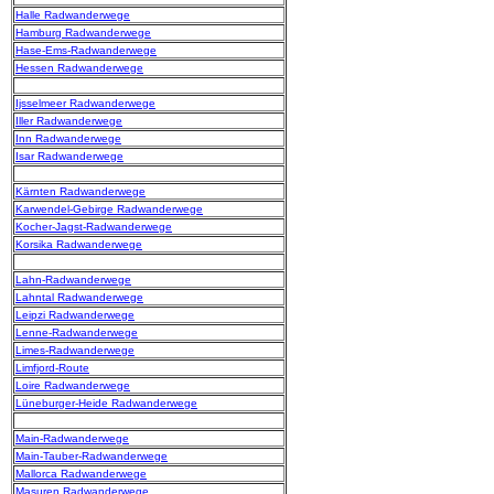
Halle Radwanderwege
Hamburg Radwanderwege
Hase-Ems-Radwanderwege
Hessen Radwanderwege
Ijsselmeer Radwanderwege
Iller Radwanderwege
Inn Radwanderwege
Isar Radwanderwege
Kärnten Radwanderwege
Karwendel-Gebirge Radwanderwege
Kocher-Jagst-Radwanderwege
Korsika Radwanderwege
Lahn-Radwanderwege
Lahntal Radwanderwege
Leipzi Radwanderwege
Lenne-Radwanderwege
Limes-Radwanderwege
Limfjord-Route
Loire Radwanderwege
Lüneburger-Heide Radwanderwege
Main-Radwanderwege
Main-Tauber-Radwanderwege
Mallorca Radwanderwege
Masuren Radwanderwege