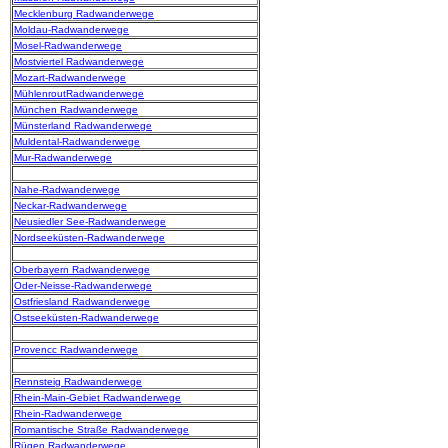
Mecklenburg Radwanderwege
Moldau-Radwanderwege
Mosel-Radwanderwege
Mostviertel Radwanderwege
Mozart-Radwanderwege
MühlenroutRadwanderwege
München Radwanderwege
Münsterland Radwanderwege
Muldental-Radwanderwege
Mur-Radwanderwege
Nahe-Radwanderwege
Neckar-Radwanderwege
Neusiedler See-Radwanderwege
Nordseeküsten-Radwanderwege
Oberbayern Radwanderwege
Oder-Neisse-Radwanderwege
Ostfriesland Radwanderwege
Ostseeküsten-Radwanderwege
Provencc Radwanderwege
Rennsteig Radwanderwege
Rhein-Main-Gebiet Radwanderwege
Rhein-Radwanderwege
Romantische Straße Radwanderwege
Rügen Radwanderwege