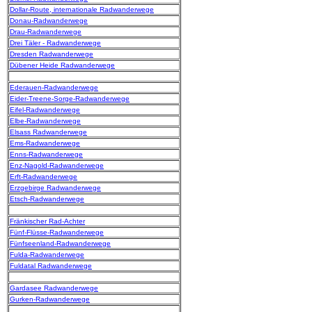
Dollar-Route, internationale Radwanderwege
Donau-Radwanderwege
Drau-Radwanderwege
Drei Täler - Radwanderwege
Dresden Radwanderwege
Dübener Heide Radwanderwege
Ederauen-Radwanderwege
Eider-Treene-Sorge-Radwanderwege
Eifel-Radwanderwege
Elbe-Radwanderwege
Elsass Radwanderwege
Ems-Radwanderwege
Enns-Radwanderwege
Enz-Nagold-Radwanderwege
Erft-Radwanderwege
Erzgebirge Radwanderwege
Etsch-Radwanderwege
Fränkischer Rad-Achter
Fünf-Flüsse-Radwanderwege
Fünfseenland-Radwanderwege
Fulda-Radwanderwege
Fuldatal Radwanderwege
Gardasee Radwanderwege
Gurken-Radwanderwege