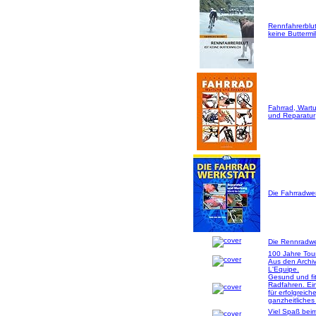
Rennfahrerblut
keine Buttermil
Fahrrad, Wart
und Reparatur
Die Fahrradwer
Die Rennradwer
100 Jahre Tou
Aus den Archi
L'Equipe.
Gesund und fi
Radfahren. Ei
für erfolgreich
ganzheitliches
Viel Spaß bei