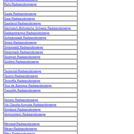
Ruhr-Radwanderqwege
Saale-Radwanderwege
Saar-Radwanderwege
Saarland-Radwanderwege
Sächsisch-Böhmische Schweiz Radwanderwege
Salzkammergut Radwanderwege
Schwarzwald Radwanderwege
Spree-Radwanderwege
Spreewald Radwanderwege
Steiermark Radwanderwege
Stuttgart Radwanderwege
Südtirol Radwanderwege
Taubertal-Radwanderwege
Tauern-Radwanderwege
Teneriffa Radwanderwege
Tour de Baroque Radwanderwege
TransAlp Radwanderwege
Veneto Radwanderwege
Via Claudia Augusta Radwanderwege
Vogtland Radwanderwege
Vorpommern Radwanderwege
Werratal-Radwanderwege
Weser-Radwanderwege
Wien Radwanderwege