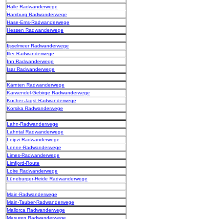
Halle Radwanderwege
Hamburg Radwanderwege
Hase-Ems-Radwanderwege
Hessen Radwanderwege
Ijsselmeer Radwanderwege
Iller Radwanderwege
Inn Radwanderwege
Isar Radwanderwege
Kärnten Radwanderwege
Karwendel-Gebirge Radwanderwege
Kocher-Jagst-Radwanderwege
Korsika Radwanderwege
Lahn-Radwanderwege
Lahntal Radwanderwege
Leipzi Radwanderwege
Lenne-Radwanderwege
Limes-Radwanderwege
Limfjord-Route
Loire Radwanderwege
Lüneburger-Heide Radwanderwege
Main-Radwanderwege
Main-Tauber-Radwanderwege
Mallorca Radwanderwege
Masuren Radwanderwege