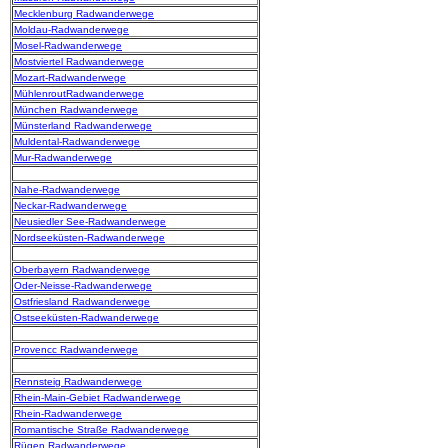
Mecklenburg Radwanderwege
Moldau-Radwanderwege
Mosel-Radwanderwege
Mostviertel Radwanderwege
Mozart-Radwanderwege
MühlenroutRadwanderwege
München Radwanderwege
Münsterland Radwanderwege
Muldental-Radwanderwege
Mur-Radwanderwege
Nahe-Radwanderwege
Neckar-Radwanderwege
Neusiedler See-Radwanderwege
Nordseeküsten-Radwanderwege
Oberbayern Radwanderwege
Oder-Neisse-Radwanderwege
Ostfriesland Radwanderwege
Ostseeküsten-Radwanderwege
Provencc Radwanderwege
Rennsteig Radwanderwege
Rhein-Main-Gebiet Radwanderwege
Rhein-Radwanderwege
Romantische Straße Radwanderwege
Rügen Radwanderwege