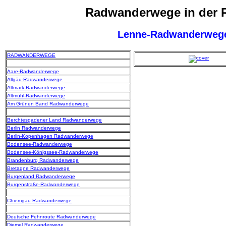
Radwanderwege in der 
Lenne-Radwanderweg
RADWANDERWEGE
Aare-Radwanderwege
Allgäu-Radwanderwege
Altmark-Radwanderwege
Altmühl-Radwanderwege
Am Grünen Band Radwanderwege
Berchtesgadener Land Radwanderwege
Berlin Radwanderwege
Berlin-Kopenhagen Radwanderwege
Bodensee-Radwanderwege
Bodensee-Königssee-Radwanderwege
Brandenburg Radwanderwege
Bretagne Radwanderwege
Burgenland Radwanderwege
Burgenstraße-Radwanderwege
Chiemgau Radwanderwege
Deutsche Fehnroute Radwanderwege
Diemel Radwanderwege