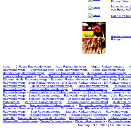
Fahrradfahren
Ich radle um d
von Heinz Hel
Rübe lernt Rad
Ausdauertrain
Radsport
home
-
5-Flüsse-Radwanderwege
-
Aare-Radwanderwege
-
Allgäu Radwanderwege
-
A
Radwanderwege
-
Berchtesgadener Land Radwanderwege
-
Berlin Radwanderwege
-
Brandenburg Radwanderwege
-
Bretagne Radwanderwege
-
Burgenland Radwanderwege
-
B
Limes - Radwanderwege
-
Diemel Radwanderwege
-
internationale Radwanderwege Dollar-Ro
Dübener Heide Radwanderwege
-
Ederauen-Radwanderwege
-
Eider-Treene-Sorge-Radwan
Radwanderwege
-
Enns-Radwanderwege
-
Enz-Nagold-Radwanderwege
-
Erft-Radwanderweg
Radwanderwege
-
Fünfseenland-Radwanderwege
-
Fulda-Radwanderwege
-
Radwanderw
Radwanderwege
-
Hase-Ems-Radwanderwege
-
Hessen Radwanderwege
-
Radwanderwe
Radwanderwege
-
Karwendel-Gebirge Radwanderwege
-
Kocher-Jagst-Radwanderwege
-
Ko
Radwanderwege
-
Limes-Radwanderwege
-
Radwanderwege Limfjord-Route
-
Loire Radwan
Radwanderwege
-
Masuren Radwanderwege
-
Mecklenburg Radwanderwege
-
Moldau-Radw
Mühlenroute
-
München Radwanderwege
-
Radwanderwege Münsterland
-
Muldental-R
Radwanderwege
-
Nordseeküsten-Radwanderwege
-
Radwanderwege Oberbayern
-
Oder-
Provence
-
Rennsteig Radwanderwege
-
Radwanderwege Rhein-Main-Gebiet
-
Rhein-Radw
Radwanderwege
-
Saar-Radwanderwege
-
Saarland-Radwanderwege
-
Radwanderwege S
Radwanderwege
-
Radwanderwege Spreewald
-
Radwanderwege Steiermark
-
Radwanderwege
Teneriffa
-
Radwanderwege Tour de Baroque
-
Radwanderwege TransAlp
-
Radwanderwege
Werratal-Radwanderwege
-
Weser-Radwanderwege
-
Weserradwanderwege
-
Radwanderwege
Sonntag, 09.08.2026 | Alle Informati