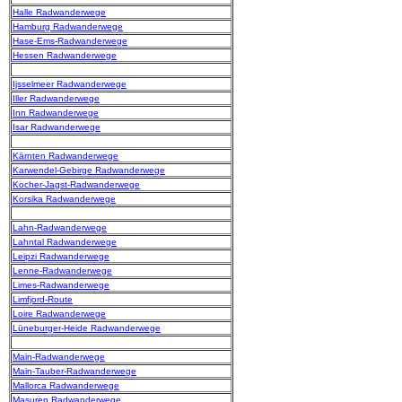
Halle Radwanderwege
Hamburg Radwanderwege
Hase-Ems-Radwanderwege
Hessen Radwanderwege
Ijsselmeer Radwanderwege
Iller Radwanderwege
Inn Radwanderwege
Isar Radwanderwege
Kärnten Radwanderwege
Karwendel-Gebirge Radwanderwege
Kocher-Jagst-Radwanderwege
Korsika Radwanderwege
Lahn-Radwanderwege
Lahntal Radwanderwege
Leipzi Radwanderwege
Lenne-Radwanderwege
Limes-Radwanderwege
Limfjord-Route
Loire Radwanderwege
Lüneburger-Heide Radwanderwege
Main-Radwanderwege
Main-Tauber-Radwanderwege
Mallorca Radwanderwege
Masuren Radwanderwege