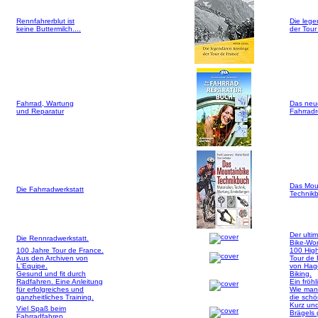
Rennfahrerblut ist
Die lege
keine Buttermilch....
der Tour
Fahrrad, Wartung
Das neu
und Reparatur
Fahrrad
Das Mou
Die Fahrradwerkstatt
Technik
Der ultim
Die Rennradwerkstatt.
Bike-Wo
100 Jahre Tour de France.
100 High
Aus den Archiven von
Tour de
L'Equipe.
von Hag
Gesund und fit durch
Biking.
Radfahren. Eine Anleitung
Ein fröh
für erfolgreiches und
Wie man
ganzheitliches Training.
die schö
Kurz und
Viel Spaß beim
Brägels
Fahrradfahren.