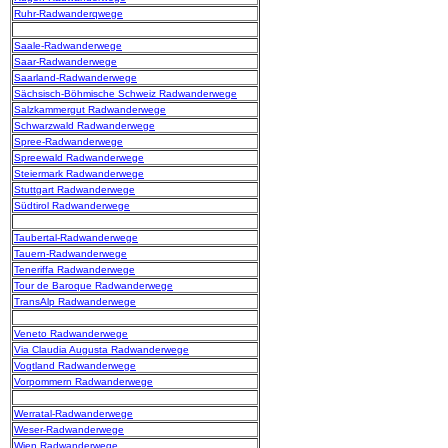
Ruhr-Radwanderqwege
Saale-Radwanderwege
Saar-Radwanderwege
Saarland-Radwanderwege
Sächsisch-Böhmische Schweiz Radwanderwege
Salzkammergut Radwanderwege
Schwarzwald Radwanderwege
Spree-Radwanderwege
Spreewald Radwanderwege
Steiermark Radwanderwege
Stuttgart Radwanderwege
Südtirol Radwanderwege
Taubertal-Radwanderwege
Tauern-Radwanderwege
Teneriffa Radwanderwege
Tour de Baroque Radwanderwege
TransAlp Radwanderwege
Veneto Radwanderwege
Via Claudia Augusta Radwanderwege
Vogtland Radwanderwege
Vorpommern Radwanderwege
Werratal-Radwanderwege
Weser-Radwanderwege
Wien Radwanderwege