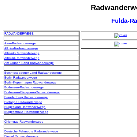
Radwanderwe
Fulda-R
RADWANDERWEGE
Aare-Radwanderwege
Allgäu-Radwanderwege
Altmark-Radwanderwege
Altmühl-Radwanderwege
Am Grünen Band Radwanderwege
Berchtesgadener Land Radwanderwege
Berlin Radwanderwege
Berlin-Kopenhagen Radwanderwege
Bodensee-Radwanderwege
Bodensee-Königssee-Radwanderwege
Brandenburg Radwanderwege
Bretagne Radwanderwege
Burgenland Radwanderwege
Burgenstraße-Radwanderwege
Chiemgau Radwanderwege
Deutsche Fehnroute Radwanderwege
Diemel Radwanderwege