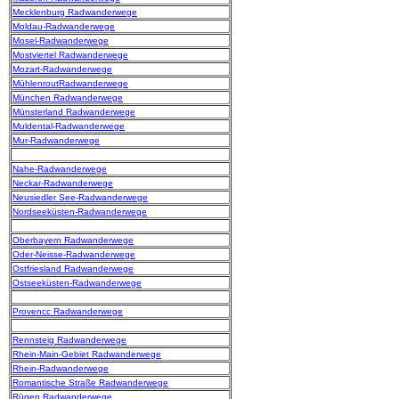
Mecklenburg Radwanderwege
Moldau-Radwanderwege
Mosel-Radwanderwege
Mostviertel Radwanderwege
Mozart-Radwanderwege
MühlenroutRadwanderwege
München Radwanderwege
Münsterland Radwanderwege
Muldental-Radwanderwege
Mur-Radwanderwege
Nahe-Radwanderwege
Neckar-Radwanderwege
Neusiedler See-Radwanderwege
Nordseeküsten-Radwanderwege
Oberbayern Radwanderwege
Oder-Neisse-Radwanderwege
Ostfriesland Radwanderwege
Ostseeküsten-Radwanderwege
Provencc Radwanderwege
Rennsteig Radwanderwege
Rhein-Main-Gebiet Radwanderwege
Rhein-Radwanderwege
Romantische Straße Radwanderwege
Rügen Radwanderwege