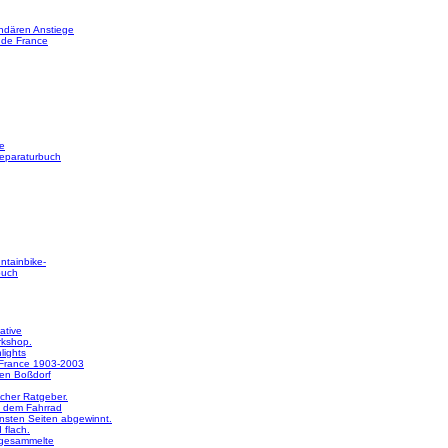
ndären Anstiege
 de France
e
reparaturbuch
ntainbike-
buch
ative
rkshop.
lights
 France 1903-2003
en Boßdorf
licher Ratgeber.
 dem Fahrrad
nsten Seiten abgewinnt.
 flach.
 gesammelte