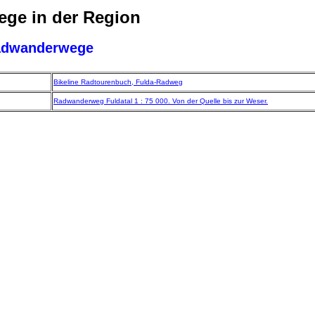
ge in der Region
adwanderwege
Bikeline Radtourenbuch, Fulda-Radweg
Radwanderweg Fuldatal 1 : 75 000. Von der Quelle bis zur Weser.