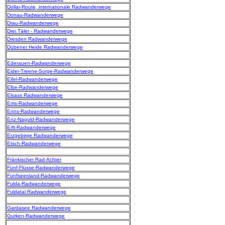
Dollar-Route, internationale Radwanderwege
Donau-Radwanderwege
Drau-Radwanderwege
Drei Täler - Radwanderwege
Dresden Radwanderwege
Dübener Heide Radwanderwege
Ederauen-Radwanderwege
Eider-Treene-Sorge-Radwanderwege
Eifel-Radwanderwege
Elbe-Radwanderwege
Elsass Radwanderwege
Ems-Radwanderwege
Enns-Radwanderwege
Enz-Nagold-Radwanderwege
Erft-Radwanderwege
Erzgebirge Radwanderwege
Etsch-Radwanderwege
Fränkischer Rad-Achter
Fünf-Flüsse-Radwanderwege
Fünfseenland-Radwanderwege
Fulda-Radwanderwege
Fuldatal Radwanderwege
Gardasee Radwanderwege
Gurken-Radwanderwege