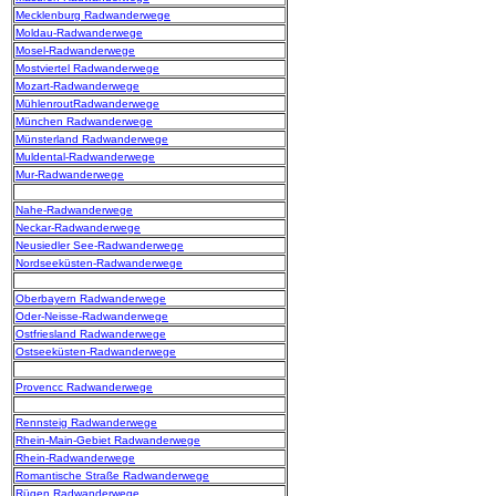
Mecklenburg Radwanderwege
Moldau-Radwanderwege
Mosel-Radwanderwege
Mostviertel Radwanderwege
Mozart-Radwanderwege
MühlenroutRadwanderwege
München Radwanderwege
Münsterland Radwanderwege
Muldental-Radwanderwege
Mur-Radwanderwege
Nahe-Radwanderwege
Neckar-Radwanderwege
Neusiedler See-Radwanderwege
Nordseeküsten-Radwanderwege
Oberbayern Radwanderwege
Oder-Neisse-Radwanderwege
Ostfriesland Radwanderwege
Ostseeküsten-Radwanderwege
Provencc Radwanderwege
Rennsteig Radwanderwege
Rhein-Main-Gebiet Radwanderwege
Rhein-Radwanderwege
Romantische Straße Radwanderwege
Rügen Radwanderwege