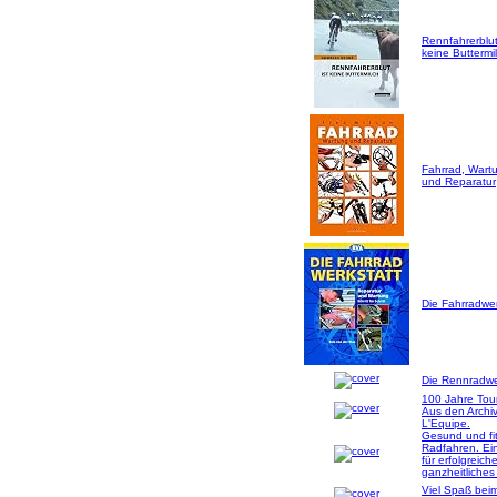
Rennfahrerblut
keine Buttermil
Fahrrad, Wart
und Reparatur
Die Fahrradwer
Die Rennradwer
100 Jahre Tou
Aus den Archi
L'Equipe.
Gesund und fi
Radfahren. Ei
für erfolgreich
ganzheitliches
Viel Spaß bei