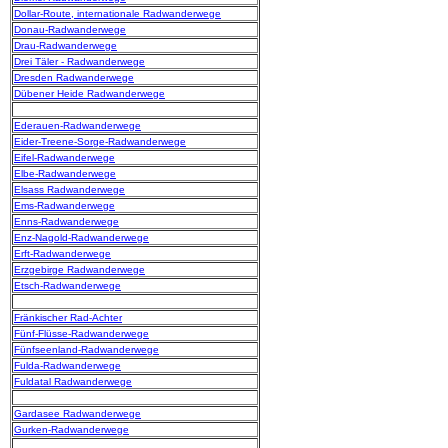
Dollar-Route, internationale Radwanderwege
Donau-Radwanderwege
Drau-Radwanderwege
Drei Täler - Radwanderwege
Dresden Radwanderwege
Dübener Heide Radwanderwege
Ederauen-Radwanderwege
Eider-Treene-Sorge-Radwanderwege
Eifel-Radwanderwege
Elbe-Radwanderwege
Elsass Radwanderwege
Ems-Radwanderwege
Enns-Radwanderwege
Enz-Nagold-Radwanderwege
Erft-Radwanderwege
Erzgebirge Radwanderwege
Etsch-Radwanderwege
Fränkischer Rad-Achter
Fünf-Flüsse-Radwanderwege
Fünfseenland-Radwanderwege
Fulda-Radwanderwege
Fuldatal Radwanderwege
Gardasee Radwanderwege
Gurken-Radwanderwege