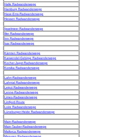
Halle Radwanderwege
Hamburg Radwanderwege
Hase-Ems-Radwanderwege
Hessen Radwanderwege
Ijsselmeer Radwanderwege
Iller Radwanderwege
Inn Radwanderwege
Isar Radwanderwege
Kärnten Radwanderwege
Karwendel-Gebirge Radwanderwege
Kocher-Jagst-Radwanderwege
Korsika Radwanderwege
Lahn-Radwanderwege
Lahntal Radwanderwege
Leipzi Radwanderwege
Lenne-Radwanderwege
Limes-Radwanderwege
Limfjord-Route
Loire Radwanderwege
Lüneburger-Heide Radwanderwege
Main-Radwanderwege
Main-Tauber-Radwanderwege
Mallorca Radwanderwege
Masuren Radwanderwege