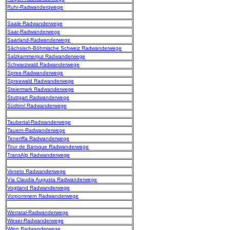
Ruhr-Radwanderqwege
Saale-Radwanderwege
Saar-Radwanderwege
Saarland-Radwanderwege
Sächsisch-Böhmische Schweiz Radwanderwege
Salzkammergut Radwanderwege
Schwarzwald Radwanderwege
Spree-Radwanderwege
Spreewald Radwanderwege
Steiermark Radwanderwege
Stuttgart Radwanderwege
Südtirol Radwanderwege
Taubertal-Radwanderwege
Tauern-Radwanderwege
Teneriffa Radwanderwege
Tour de Baroque Radwanderwege
TransAlp Radwanderwege
Veneto Radwanderwege
Via Claudia Augusta Radwanderwege
Vogtland Radwanderwege
Vorpommern Radwanderwege
Werratal-Radwanderwege
Weser-Radwanderwege
Wien Radwanderwege