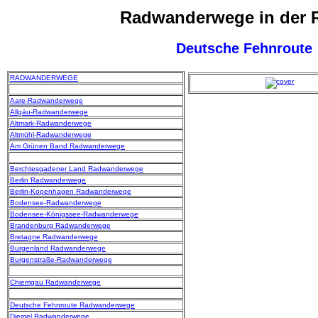
Radwanderwege in der 
Deutsche Fehnroute
RADWANDERWEGE
Aare-Radwanderwege
Allgäu-Radwanderwege
Altmark-Radwanderwege
Altmühl-Radwanderwege
Am Grünen Band Radwanderwege
Berchtesgadener Land Radwanderwege
Berlin Radwanderwege
Berlin-Kopenhagen Radwanderwege
Bodensee-Radwanderwege
Bodensee-Königssee-Radwanderwege
Brandenburg Radwanderwege
Bretagne Radwanderwege
Burgenland Radwanderwege
Burgenstraße-Radwanderwege
Chiemgau Radwanderwege
Deutsche Fehnroute Radwanderwege
Diemel Radwanderwege