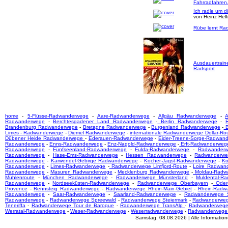
Fahrradfahren
Ich radle um d
von Heinz Hel
Rübe lernt Rad
Ausdauertrain
Radsport
home
-
5-Flüsse-Radwanderwege
-
Aare-Radwanderwege
-
Allgäu Radwanderwege
-
A
Radwanderwege
-
Berchtesgadener Land Radwanderwege
-
Berlin Radwanderwege
-
Brandenburg Radwanderwege
-
Bretagne Radwanderwege
-
Burgenland Radwanderwege
-
B
Limes - Radwanderwege
-
Diemel Radwanderwege
-
internationale Radwanderwege Dollar-Ro
Dübener Heide Radwanderwege
-
Ederauen-Radwanderwege
-
Eider-Treene-Sorge-Radwan
Radwanderwege
-
Enns-Radwanderwege
-
Enz-Nagold-Radwanderwege
-
Erft-Radwanderweg
Radwanderwege
-
Fünfseenland-Radwanderwege
-
Fulda-Radwanderwege
-
Radwanderw
Radwanderwege
-
Hase-Ems-Radwanderwege
-
Hessen Radwanderwege
-
Radwanderwe
Radwanderwege
-
Karwendel-Gebirge Radwanderwege
-
Kocher-Jagst-Radwanderwege
-
Ko
Radwanderwege
-
Limes-Radwanderwege
-
Radwanderwege Limfjord-Route
-
Loire Radwan
Radwanderwege
-
Masuren Radwanderwege
-
Mecklenburg Radwanderwege
-
Moldau-Radw
Mühlenroute
-
München Radwanderwege
-
Radwanderwege Münsterland
-
Muldental-R
Radwanderwege
-
Nordseeküsten-Radwanderwege
-
Radwanderwege Oberbayern
-
Oder-
Provence
-
Rennsteig Radwanderwege
-
Radwanderwege Rhein-Main-Gebiet
-
Rhein-Radw
Radwanderwege
-
Saar-Radwanderwege
-
Saarland-Radwanderwege
-
Radwanderwege S
Radwanderwege
-
Radwanderwege Spreewald
-
Radwanderwege Steiermark
-
Radwanderwege
Teneriffa
-
Radwanderwege Tour de Baroque
-
Radwanderwege TransAlp
-
Radwanderwege
Werratal-Radwanderwege
-
Weser-Radwanderwege
-
Weserradwanderwege
-
Radwanderwege
Samstag, 08.08.2026 | Alle Informati